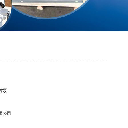
片泵
限公司