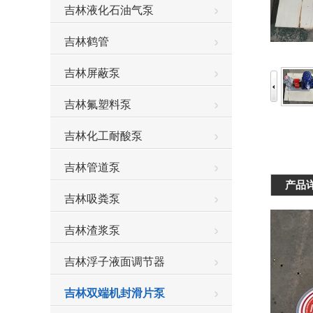
吉林液化石油气泵
吉林鹤管
吉林屏蔽泵
吉林氟塑料泵
吉林化工耐酸泵
吉林管道泵
产品
吉林吸粪泵
吉林渣浆泵
吉林浮子液面调节器
吉林双端机封滑片泵