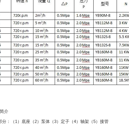
简介
部分：（1）底座（2）泵体（3）定子（4）轴架（5）接管