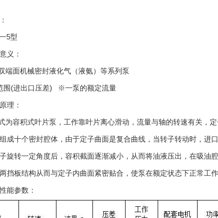
：
一5型
意义：
一双端面机械密封液化气（液氨）等系列泵
范围(进出口压差) ※一泵的额定流量
原理：
为容积式叶片泵，工作靠叶片离心滑动，流量与轴的转速有关，定
组成十个密封腔体，由于定子曲面是复合曲线，当转子转动时，进
子旋转一定角度后，容积截面逐渐减小，从而将油液压出，在吸油
两挡板结构从而与定子内曲面紧密贴合，使泵在额定状态下正常工
性能参数：