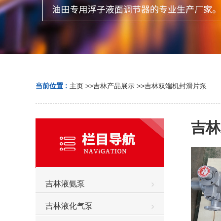
当前位置 :
主页
>>
吉林产品展示
>>
吉林双端机封滑片泵
吉林
吉林液氨泵
吉林液化气泵