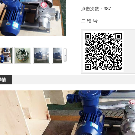
点击次数：
387
二 维 码:
详情