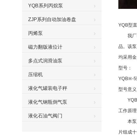
YQB系列丙烷泵
ZJP系列自动加油卷盘
YQB型
丙烯泵
我厂生产
品。该泵
磁力翻版液位计
均采用金
多点式润滑油泵
型号：
压缩机
YQB※-
液化气罐装电子秤
型号意义
YQB-
液化气钢瓶倒气泵
工作原理
液化石油气阀门
本泵型
片组成十