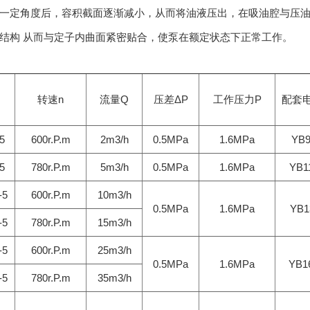
一定角度后，容积截面逐渐减小，从而将油液压出，在吸油腔与压
结构 从而与定子内曲面紧密贴合，使泵在额定状态下正常工作。
转速n
流量Q
压差ΔP
工作压力P
配套
5
600r.P.m
2m3/h
0.5MPa
1.6MPa
YB9
5
780r.P.m
5m3/h
0.5MPa
1.6MPa
YB1
-5
600r.P.m
10m3/h
0.5MPa
1.6MPa
YB1
-5
780r.P.m
15m3/h
-5
600r.P.m
25m3/h
0.5MPa
1.6MPa
YB1
-5
780r.P.m
35m3/h