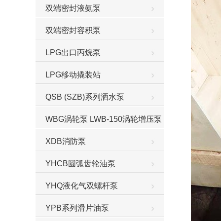
双端密封液氨泵
双端密封容积泵
LPG出口丙烷泵
LPG移动撬装站
QSB (SZB)系列洒水泵
WBG涡轮泵 LWB-150涡轮增压泵
XDB消防泵
YHCB圆弧齿轮油泵
YHQ液化气双螺杆泵
YPB系列滑片油泵