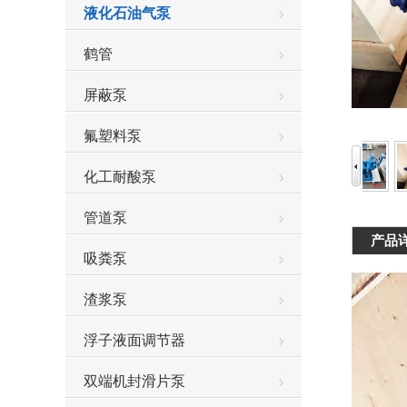
液化石油气泵
鹤管
屏蔽泵
氟塑料泵
化工耐酸泵
管道泵
产品
吸粪泵
渣浆泵
浮子液面调节器
双端机封滑片泵