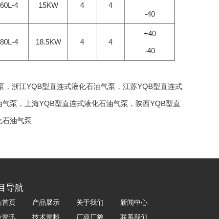
60L-4
15KW
4
4
-40
+40
80L-4
18.5KW
4
4
-40
泵
，
浙江YQB型直连式液化石油气泵
，
江苏YQB型直连式
油气泵
，
上海YQB型直连式液化石油气泵
，
陕西YQB型直
化石油气泵
目导航
站首页
产品展示
关于我们
新闻中心
业资讯
技术资料
厂容厂貌
联系我们