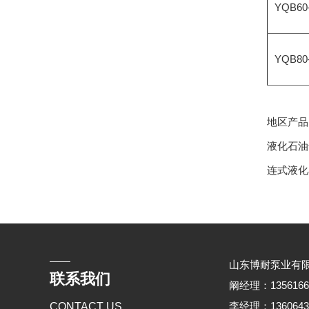
YQB60
YQB80
地区产
液化石油
连式液化
山东博耐泵业有
联系我们
阚经理：135616676
李经理：136064368
CONTACT US