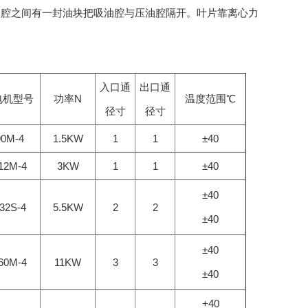
油腔之间有一封油块把吸油腔与压油腔隔开。叶片靠离心力
入口通
出口通
电机型号
功率N
温度范围℃
径寸
径寸
0M-4
1.5KW
1
1
±40
12M-4
3KW
1
1
±40
±40
32S-4
5.5KW
2
2
±40
±40
60M-4
11KW
3
3
±40
+40